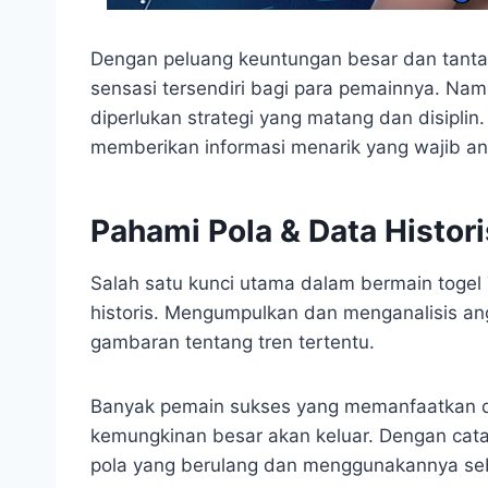
Dengan peluang keuntungan besar dan tanta
sensasi tersendiri bagi para pemainnya. Na
diperlukan strategi yang matang dan disiplin
memberikan informasi menarik yang wajib an
Pahami Pola & Data Histori
Salah satu kunci utama dalam bermain togel
historis. Mengumpulkan dan menganalisis a
gambaran tentang tren tertentu.
Banyak pemain sukses yang memanfaatkan da
kemungkinan besar akan keluar. Dengan catat
pola yang berulang dan menggunakannya se