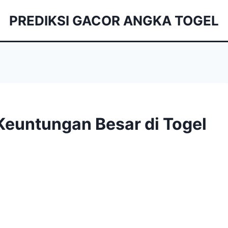
PREDIKSI GACOR ANGKA TOGEL
Keuntungan Besar di Togel