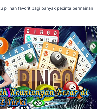
tu pilihan favorit bagi banyak pecinta permainan