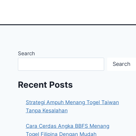
Search
Search
Recent Posts
Strategi Ampuh Menang Togel Taiwan
Tanpa Kesalahan
Cara Cerdas Angka BBFS Menang
Togel Filipina Dengan Mudah