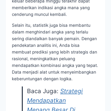
keluar beberapa minggu terakhir dapat
memberikan indikasi angka mana yang
cenderung muncul kembali.
Selain itu, statistik juga bisa membantu
dalam menghindari angka yang terlalu
sering diandalkan banyak pemain. Dengan
pendekatan analitis ini, Anda bisa
membuat prediksi yang lebih strategis dan
rasional, meningkatkan peluang
mendapatkan kombinasi angka yang tepat.
Data menjadi alat untuk menyeimbangkan
keberuntungan dengan logika.
Baca Juga:
Strategi
Mendapatkan
Menang Besar Di