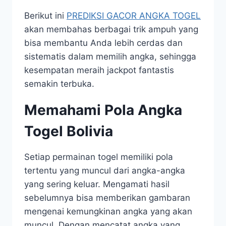
Berikut ini
PREDIKSI GACOR ANGKA TOGEL
akan membahas berbagai trik ampuh yang
bisa membantu Anda lebih cerdas dan
sistematis dalam memilih angka, sehingga
kesempatan meraih jackpot fantastis
semakin terbuka.
Memahami Pola Angka
Togel Bolivia
Setiap permainan togel memiliki pola
tertentu yang muncul dari angka-angka
yang sering keluar. Mengamati hasil
sebelumnya bisa memberikan gambaran
mengenai kemungkinan angka yang akan
muncul. Dengan mencatat angka yang