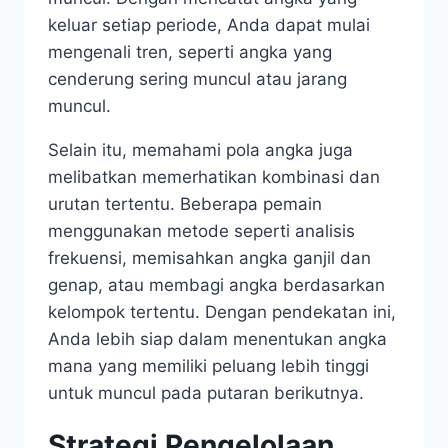
keluar setiap periode, Anda dapat mulai
mengenali tren, seperti angka yang
cenderung sering muncul atau jarang
muncul.
Selain itu, memahami pola angka juga
melibatkan memerhatikan kombinasi dan
urutan tertentu. Beberapa pemain
menggunakan metode seperti analisis
frekuensi, memisahkan angka ganjil dan
genap, atau membagi angka berdasarkan
kelompok tertentu. Dengan pendekatan ini,
Anda lebih siap dalam menentukan angka
mana yang memiliki peluang lebih tinggi
untuk muncul pada putaran berikutnya.
Strategi Pengelolaan