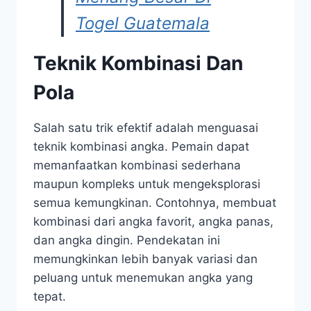
Togel Guatemala
Teknik Kombinasi Dan
Pola
Salah satu trik efektif adalah menguasai
teknik kombinasi angka. Pemain dapat
memanfaatkan kombinasi sederhana
maupun kompleks untuk mengeksplorasi
semua kemungkinan. Contohnya, membuat
kombinasi dari angka favorit, angka panas,
dan angka dingin. Pendekatan ini
memungkinkan lebih banyak variasi dan
peluang untuk menemukan angka yang
tepat.