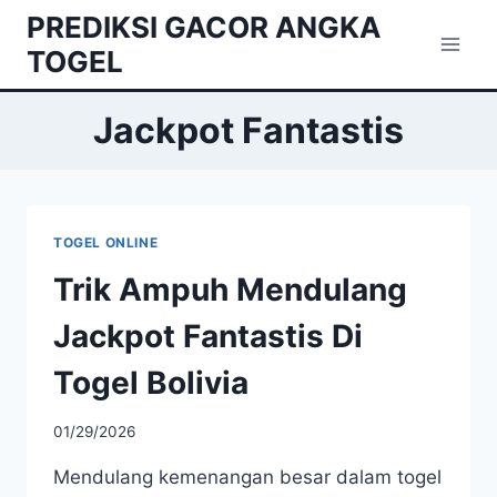
Skip
PREDIKSI GACOR ANGKA
to
TOGEL
content
Jackpot Fantastis
TOGEL ONLINE
Trik Ampuh Mendulang
Jackpot Fantastis Di
Togel Bolivia
01/29/2026
Mendulang kemenangan besar dalam togel