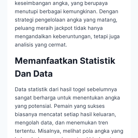
keseimbangan angka, yang berupaya
menutupi berbagai kemungkinan. Dengan
strategi pengelolaan angka yang matang,
peluang meraih jackpot tidak hanya
mengandalkan keberuntungan, tetapi juga
analisis yang cermat.
Memanfaatkan Statistik
Dan Data
Data statistik dari hasil togel sebelumnya
sangat berharga untuk menentukan angka
yang potensial. Pemain yang sukses
biasanya mencatat setiap hasil keluaran,
mengolah data, dan menemukan tren
tertentu. Misalnya, melihat pola angka yang