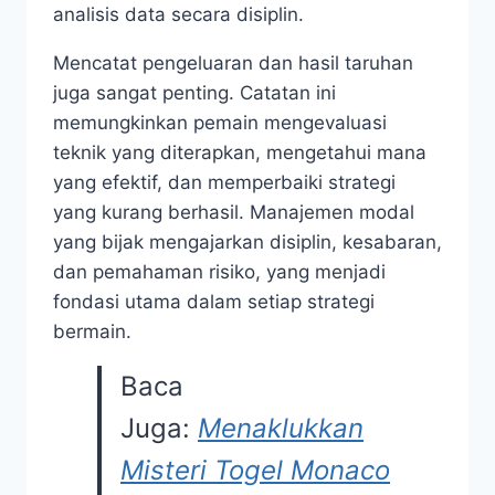
analisis data secara disiplin.
Mencatat pengeluaran dan hasil taruhan
juga sangat penting. Catatan ini
memungkinkan pemain mengevaluasi
teknik yang diterapkan, mengetahui mana
yang efektif, dan memperbaiki strategi
yang kurang berhasil. Manajemen modal
yang bijak mengajarkan disiplin, kesabaran,
dan pemahaman risiko, yang menjadi
fondasi utama dalam setiap strategi
bermain.
Baca
Juga:
Menaklukkan
Misteri Togel Monaco