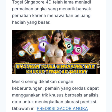
Togel Singapore 4D telah lama menjadi
permainan angka yang menarik banyak
perhatian karena menawarkan peluang
hadiah yang besar.
Meski sering dikaitkan dengan
keberuntungan, pemain yang cerdas dapat
menggunakan trik khusus berbasis analisis
data untuk meningkatkan akurasi prediksi.
Dibawah ini
PREDIKSI GACOR ANGKA