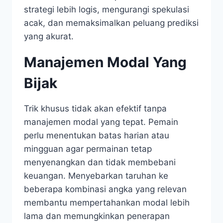
strategi lebih logis, mengurangi spekulasi
acak, dan memaksimalkan peluang prediksi
yang akurat.
Manajemen Modal Yang
Bijak
Trik khusus tidak akan efektif tanpa
manajemen modal yang tepat. Pemain
perlu menentukan batas harian atau
mingguan agar permainan tetap
menyenangkan dan tidak membebani
keuangan. Menyebarkan taruhan ke
beberapa kombinasi angka yang relevan
membantu mempertahankan modal lebih
lama dan memungkinkan penerapan