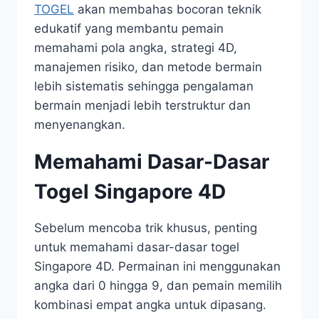
TOGEL
akan membahas bocoran teknik
edukatif yang membantu pemain
memahami pola angka, strategi 4D,
manajemen risiko, dan metode bermain
lebih sistematis sehingga pengalaman
bermain menjadi lebih terstruktur dan
menyenangkan.
Memahami Dasar-Dasar
Togel Singapore 4D
Sebelum mencoba trik khusus, penting
untuk memahami dasar-dasar togel
Singapore 4D. Permainan ini menggunakan
angka dari 0 hingga 9, dan pemain memilih
kombinasi empat angka untuk dipasang.