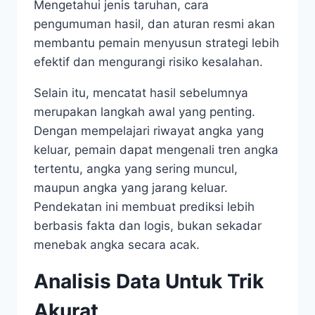
Mengetahui jenis taruhan, cara
pengumuman hasil, dan aturan resmi akan
membantu pemain menyusun strategi lebih
efektif dan mengurangi risiko kesalahan.
Selain itu, mencatat hasil sebelumnya
merupakan langkah awal yang penting.
Dengan mempelajari riwayat angka yang
keluar, pemain dapat mengenali tren angka
tertentu, angka yang sering muncul,
maupun angka yang jarang keluar.
Pendekatan ini membuat prediksi lebih
berbasis fakta dan logis, bukan sekadar
menebak angka secara acak.
Analisis Data Untuk Trik
Akurat