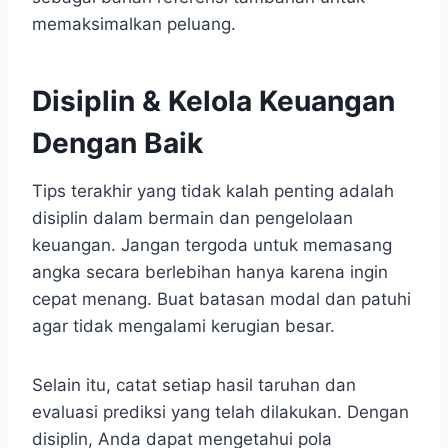
memaksimalkan peluang.
Disiplin & Kelola Keuangan
Dengan Baik
Tips terakhir yang tidak kalah penting adalah
disiplin dalam bermain dan pengelolaan
keuangan. Jangan tergoda untuk memasang
angka secara berlebihan hanya karena ingin
cepat menang. Buat batasan modal dan patuhi
agar tidak mengalami kerugian besar.
Selain itu, catat setiap hasil taruhan dan
evaluasi prediksi yang telah dilakukan. Dengan
disiplin, Anda dapat mengetahui pola