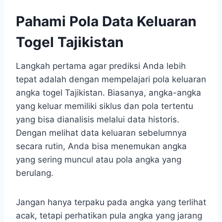
Pahami Pola Data Keluaran
Togel Tajikistan
Langkah pertama agar prediksi Anda lebih
tepat adalah dengan mempelajari pola keluaran
angka togel Tajikistan. Biasanya, angka-angka
yang keluar memiliki siklus dan pola tertentu
yang bisa dianalisis melalui data historis.
Dengan melihat data keluaran sebelumnya
secara rutin, Anda bisa menemukan angka
yang sering muncul atau pola angka yang
berulang.
Jangan hanya terpaku pada angka yang terlihat
acak, tetapi perhatikan pula angka yang jarang