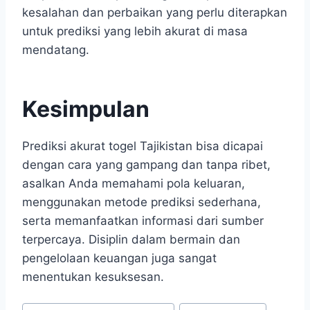
kesalahan dan perbaikan yang perlu diterapkan
untuk prediksi yang lebih akurat di masa
mendatang.
Kesimpulan
Prediksi akurat togel Tajikistan bisa dicapai
dengan cara yang gampang dan tanpa ribet,
asalkan Anda memahami pola keluaran,
menggunakan metode prediksi sederhana,
serta memanfaatkan informasi dari sumber
terpercaya. Disiplin dalam bermain dan
pengelolaan keuangan juga sangat
menentukan kesuksesan.
Post