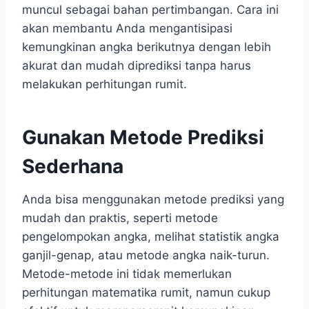
muncul sebagai bahan pertimbangan. Cara ini
akan membantu Anda mengantisipasi
kemungkinan angka berikutnya dengan lebih
akurat dan mudah diprediksi tanpa harus
melakukan perhitungan rumit.
Gunakan Metode Prediksi
Sederhana
Anda bisa menggunakan metode prediksi yang
mudah dan praktis, seperti metode
pengelompokan angka, melihat statistik angka
ganjil-genap, atau metode angka naik-turun.
Metode-metode ini tidak memerlukan
perhitungan matematika rumit, namun cukup