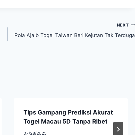
NEXT
Pola Ajaib Togel Taiwan Beri Kejutan Tak Terduga
Tips Gampang Prediksi Akurat
Togel Macau 5D Tanpa Ribet
07/28/2025