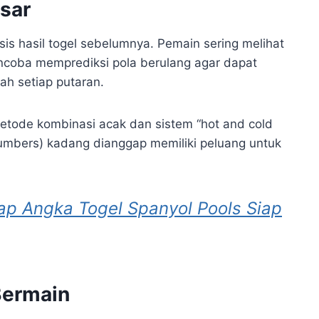
sar
sis hasil togel sebelumnya. Pemain sering melihat
coba memprediksi pola berulang agar dapat
ah setiap putaran.
etode kombinasi acak dan sistem “hot and cold
umbers) kadang dianggap memiliki peluang untuk
 Angka Togel Spanyol Pools Siap
Bermain