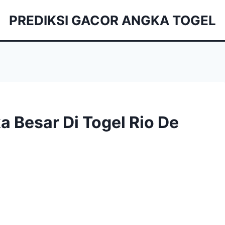
PREDIKSI GACOR ANGKA TOGEL
 Besar Di Togel Rio De