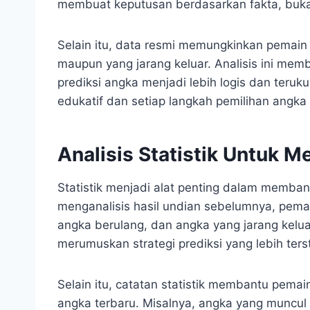
membuat keputusan berdasarkan fakta, bukan
Selain itu, data resmi memungkinkan pemain 
maupun yang jarang keluar. Analisis ini mem
prediksi angka menjadi lebih logis dan teruk
edukatif dan setiap langkah pemilihan angka
Analisis Statistik Untuk M
Statistik menjadi alat penting dalam memba
menganalisis hasil undian sebelumnya, pema
angka berulang, dan angka yang jarang keluar.
merumuskan strategi prediksi yang lebih terst
Selain itu, catatan statistik membantu pemai
angka terbaru. Misalnya, angka yang muncul l