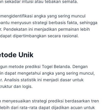
 sekadar intuisi atau tebakan semata.
mengidentifikasi angka yang sering muncul
bantu menyusun strategi berbasis fakta, sehingga
ur. Pendekatan ini menjadikan permainan lebih
 dapat dipertimbangkan secara rasional.
etode Unik
ngun metode prediksi Togel Belanda. Dengan
in dapat mengetahui angka yang sering muncul,
 Analisis statistik ini menjadi dasar untuk
ruktur dan logis.
n menyesuaikan strategi prediksi berdasarkan tren
ebih dari rata-rata dapat dijadikan acuan untuk