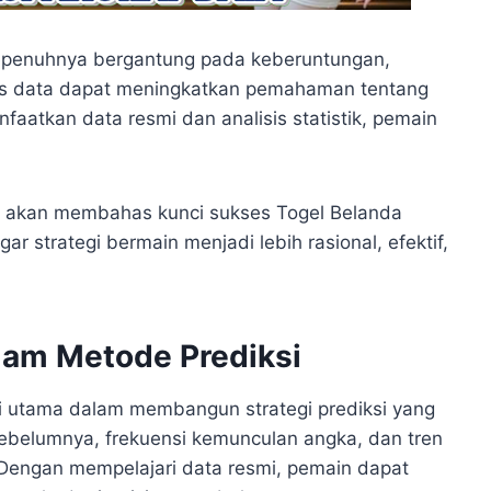
penuhnya bergantung pada keberuntungan,
is data dapat meningkatkan pemahaman tentang
aatkan data resmi dan analisis statistik, pemain
akan membahas kunci sukses Togel Belanda
r strategi bermain menjadi lebih rasional, efektif,
lam Metode Prediksi
i utama dalam membangun strategi prediksi yang
 sebelumnya, frekuensi kemunculan angka, dan tren
 Dengan mempelajari data resmi, pemain dapat