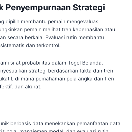
uk Penyempurnaan Strategi
ng dipilih membantu pemain mengevaluasi
mungkinkan pemain melihat tren keberhasilan atau
kan secara berkala. Evaluasi rutin membantu
stematis dan terkontrol.
mi sifat probabilitas dalam Togel Belanda.
nyesuaikan strategi berdasarkan fakta dan tren
ukatif, di mana pemahaman pola angka dan tren
ektif, dan akurat.
nik berbasis data menekankan pemanfaatan data
basis pola, manajemen modal, dan evaluasi rutin.