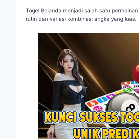
a
h
k
e
e
i
h
c
a
y
s
l
n
a
Togel Belanda menjadi salah satu permainan
e
t
p
s
e
e
r
rutin dan variasi kombinasi angka yang luas.
b
s
e
e
g
e
o
A
n
r
o
p
g
a
k
p
e
m
r