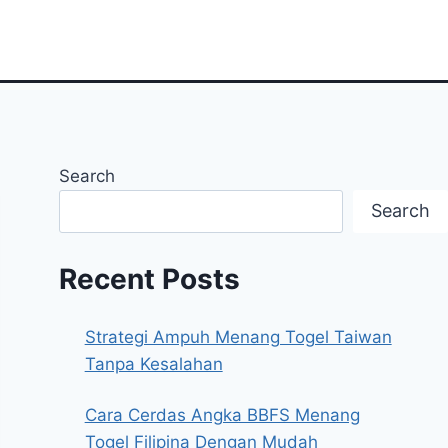
Search
Search
Recent Posts
Strategi Ampuh Menang Togel Taiwan
Tanpa Kesalahan
Cara Cerdas Angka BBFS Menang
Togel Filipina Dengan Mudah