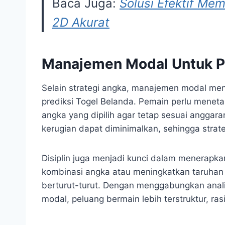
Baca Juga:
Solusi Efektif M
2D Akurat
Manajemen Modal Untuk Pr
Selain strategi angka, manajemen modal me
prediksi Togel Belanda. Pemain perlu menet
angka yang dipilih agar tetap sesuai anggara
kerugian dapat diminimalkan, sehingga strate
Disiplin juga menjadi kunci dalam menerapk
kombinasi angka atau meningkatkan taruhan 
berturut-turut. Dengan menggabungkan anali
modal, peluang bermain lebih terstruktur, ra